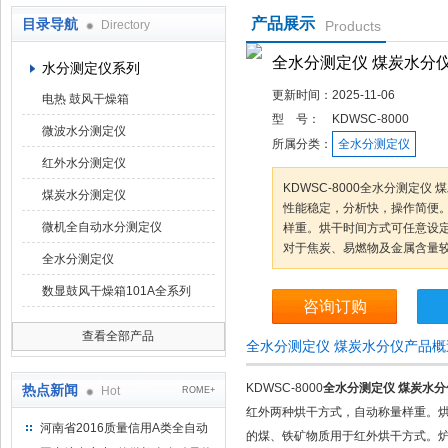
产品展示
目录导航
Directory
Products
鹤壁市科达仪器仪表有限公司
全水分测定仪 煤炭水分
水分测定仪系列
更新时间：
2025-11-06
电热 鼓风干燥箱
型 号：
KDWSC-8000
微波水分测定仪
所属分类：
全水分测定仪
红外水分测定仪
KDWSC-8000全水分测定
煤炭水分测定仪
性能稳定，分析快，操作简便
微机全自动水分测定仪
样重。烘干时间方式可任意设
对于焦炭、易燃物及金属含量
全水分测定仪
数显鼓风干燥箱101A全系列
咨询订购
查看全部产品
全水分测定仪 煤炭水分仪产品概
KDWSC-8000
全水分测定仪 煤炭水分
热点新闻
Hot
ROME+
红外两种烘干方式，自动称量样重。
河南省2016质量信用A类全自动
的煤、铁矿物质用于红外烘干方式。