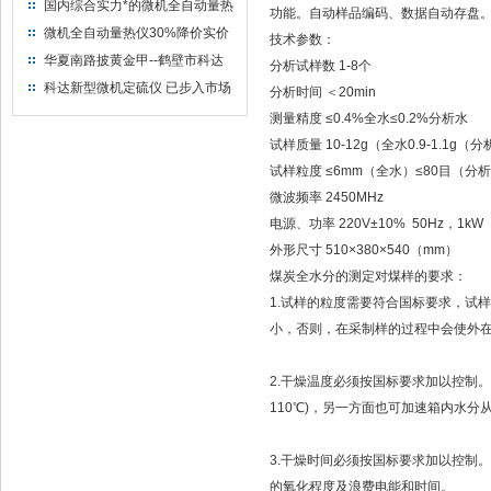
量热仪
国内综合实力*的微机全自动量热
功能。自动样品编码、数据自动存盘。
仪制造企业
微机全自动量热仪30%降价实价
技术参数：
出售
华夏南路披黄金甲--鹤壁市科达
分析试样数 1-8个
仪器仪表有限公司
科达新型微机定硫仪 已步入市场
分析时间 ＜20min
测量精度 ≤0.4%全水≤0.2%分析水
试样质量 10-12g（全水0.9-1.1g（
试样粒度 ≤6mm（全水）≤80目（分
微波频率 2450MHz
电源、功率 220V±10% 50Hz，1kW
外形尺寸 510×380×540（mm）
煤炭全水分的测定对煤样的要求：
1.试样的粒度需要符合国标要求，试
小，否则，在采制样的过程中会使外
2.干燥温度必须按国标要求加以控制
110℃)，另一方面也可加速箱内水分
3.干燥时间必须按国标要求加以控制
的氧化程度及浪费电能和时间。