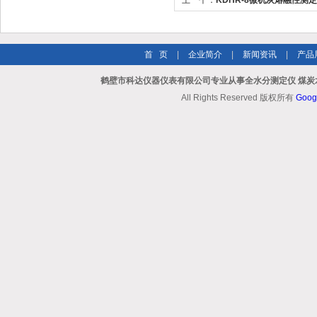
上一个：
KDHR-8微机灰熔融性测
测仪
首 页
|
企业简介
|
新闻资讯
|
产品
鹤壁市科达仪器仪表有限公司专业从事全水分测定仪 煤炭
All Rights Reserved 版权所有
Goog