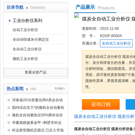
产品展示
目录导航
Directory
Products
鹤壁市科达仪器仪表有限公司
煤炭全自动工业分析仪 
工业分析仪系列
更新时间：
2025-11-06
自动工业分析仪
型 号：
KDGF-8000A
全自动快速灰分测定仪
所属分类：
全自动工业分析仪
全自动工业分析仪
煤炭全自动工业分析仪 煤炭分
微机工业分析仪
分、灰分和挥发分的含量，并
分析时间短，测试精度高。并且
查看全部产品
系统，高可靠性真彩智能7寸
摸操作菜单，界面美观清晰，
性。
热点新闻
Hot
ROME+
河南省2016质量信用A类全自动
咨询订购
量热仪
国内综合实力*的微机全自动量热
仪制造企业
微机全自动量热仪30%降价实价
煤炭全自动工业分析仪 煤炭分
出售
华夏南路披黄金甲--鹤壁市科达
仪器仪表有限公司
煤炭全自动工业分析仪 煤炭分析设备
科达新型微机定硫仪 已步入市场