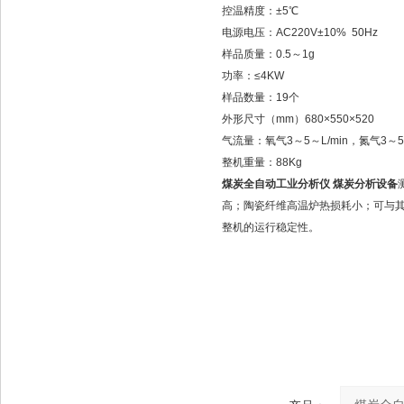
控温精度：±5℃
电源电压：AC220V±10% 50Hz
样品质量：0.5～1g
功率：≤4KW
样品数量：19个
外形尺寸（mm）680×550×520
气流量：氧气3～5～L/min，氮气3～5
整机重量：88Kg
煤炭全自动工业分析仪 煤炭分析设备
高；陶瓷纤维高温炉热损耗小；可与
整机的运行稳定性。