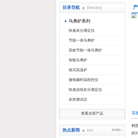
产
目录导航
Directory
鹤壁市科达仪器仪表有限公司
马弗炉系列
快速灰分测定仪
节能一体马弗炉
高效节能一体马弗炉
智能马弗炉
箱式高温炉
微电脑时温程控仪
快速连续灰分测定仪
灰挥测试仪
实
查看全部产品
鹤
热点新闻
Hot
ROME+
的