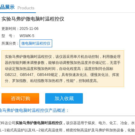
品展示
Products
实验马弗炉微电脑时温程控仪
更新时间：
2025-11-06
型 号：
WSWK-5
所属分类：
微电脑时温程控仪
实验马弗炉微电脑时温程控仪，该仪器采用单片机自动控制，利用微处理
器的智能判断来调整参数，能够自动调整预加热温度并存储记忆，无需手
动设定预加热温度和预加热时间，自动化程度高；温度控制符合国标
GB212、GB5447、GB5449规定，具有快速灰化法、缓慢灰化法、挥发
分、罗加指数、粘结指数等加热程序，性能*，控制精度高。
咨询订购
加入收藏
验马弗炉微电脑时温程控仪产品概述：
壁科达公司
实验马弗炉微电脑时温程控仪
，
该仪器适用于煤炭、电力、化工、冶金、水
XL--1箱式高温炉以及XL--2箱式高温使用，精密控制高温炉及马弗炉和加热设备，