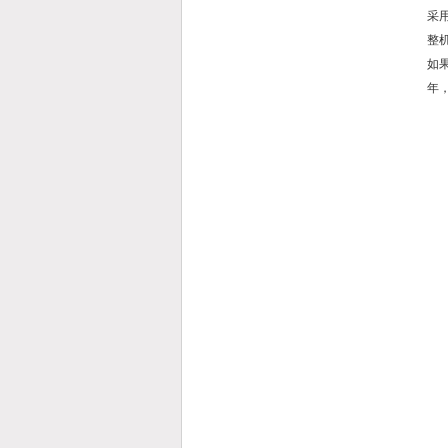
采
整
如
年