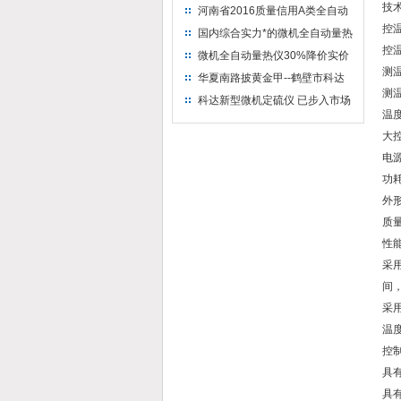
技
河南省2016质量信用A类全自动
量热仪
控温
国内综合实力*的微机全自动量热
控
仪制造企业
微机全自动量热仪30%降价实价
测温
出售
华夏南路披黄金甲--鹤壁市科达
测温
仪器仪表有限公司
科达新型微机定硫仪 已步入市场
温
大
电源
功耗
外形
质量
性
采
间
采
温
控
具
具