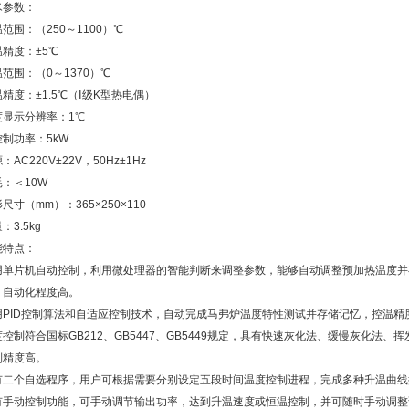
术参数：
范围：（250～1100）℃
温精度：±5℃
范围：（0～1370）℃
精度：±1.5℃（Ⅰ级K型热电偶）
度显示分辨率：1℃
控制功率：5kW
：AC220V±22V，50Hz±1Hz
：＜10W
尺寸（mm）：365×250×110
：3.5kg
能特点：
用单片机自动控制，利用微处理器的智能判断来调整参数，能够自动调整预加热温度并
，自动化程度高。
用PID控制算法和自适应控制技术，自动完成马弗炉温度特性测试并存储记忆，控温精
度控制符合国标GB212、GB5447、GB5449规定，具有快速灰化法、缓慢灰化法
制精度高。
有二个自选程序，用户可根据需要分别设定五段时间温度控制进程，完成多种升温曲线
有手动控制功能，可手动调节输出功率，达到升温速度或恒温控制，并可随时手动调整