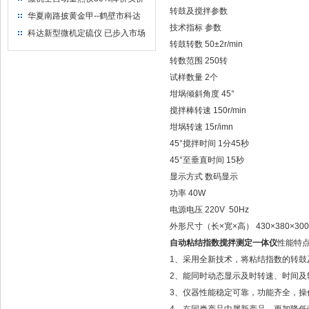
转鼓及搅拌参数
出售
华夏南路披黄金甲--鹤壁市科达
技术指标 参数
仪器仪表有限公司
科达新型微机定硫仪 已步入市场
转鼓转数 50±2r/min
转数范围 250转
试样数量 2个
坩埚倾斜角度 45°
搅拌棒转速 150r/min
坩埚转速 15r/imn
45°搅拌时间 1分45秒
45°至垂直时间 15秒
显示方式 数码显示
功率 40W
电源电压 220V 50Hz
外形尺寸（长×宽×高） 430×380×30
自动粘结指数搅拌测定一体仪
性能特
1、采用全新技术，将粘结指数的转
2、能同时动态显示及时转速、时间及
3、仪器性能稳定可靠，功能齐全，操