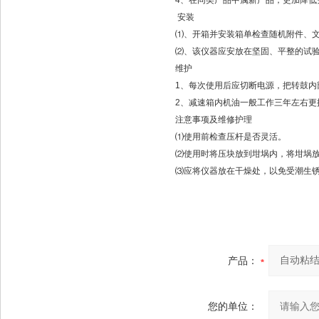
4、在同类产品中属新产品，更加降低
安装
⑴、开箱并安装箱单检查随机附件、
⑵、该仪器应安放在坚固、平整的试
维护
1、每次使用后应切断电源，把转鼓内
2、减速箱内机油一般工作三年左右更
注意事项及维修护理
⑴使用前检查压杆是否灵活。
⑵使用时将压块放到坩埚内，将坩埚
⑶应将仪器放在干燥处，以免受潮生
产品：
您的单位：