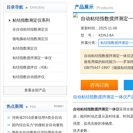
产品展示
目录导航
Directory
Products
鹤壁市科达仪器仪表有限公司
自动粘结指数搅拌测定一
粘结指数测定仪系列
更新时间：
2025-11-06
全自动粘结指数测定仪
型 号：
KDNJ-8A
微电脑粘结指数测定仪
所属分类：
粘结指数搅拌测定一
粘结指数测定仪
自动粘结指数搅拌测定一体仪
粘结指数搅拌测定一体仪
炼焦用煤的粘结能力——罗加
粘结指数搅拌仪（4埚）
GB/T5447-1997《烟煤粘
粘结指数自动搅拌仪
咨询订购
查看全部产品
自动粘结指数搅拌测定一体仪产
热点新闻
Hot
ROME+
自动粘结指数搅拌测定一体仪
采用全
器；能同时动态显示及时转速、时间
河南省2016质量信用A类全自动
量热仪
强度，提高实验的准确度。
国内综合实力*的微机全自动量热
技术参数：
仪制造企业
微机全自动量热仪30%降价实价