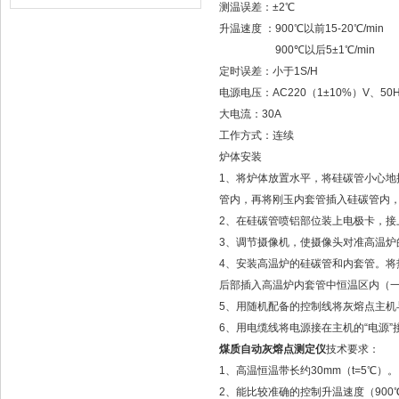
测温误差：±2℃
升温速度 ：900℃以前15-20℃/min
900℃以后5±1℃/min
定时误差：小于1S/H
电源电压：AC220（1±10%）V、50H
大电流：30A
工作方式：连续
炉体安装
1、将炉体放置水平，将硅碳管小心地
管内，再将刚玉内套管插入硅碳管内
2、在硅碳管喷铝部位装上电极卡，接
3、调节摄像机，使摄像头对准高温炉
4、安装高温炉的硅碳管和内套管。将
后部插入高温炉内套管中恒温区内（
5、用随机配备的控制线将灰熔点主机
6、用电缆线将电源接在主机的“电源”
煤质自动灰熔点测定仪
技术要求：
1、高温恒温带长约30mm（t=5℃）。
2、能比较准确的控制升温速度（900℃以前