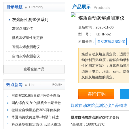
产品展示
目录导航
Directory
Products
鹤壁市科达仪器仪表有限公司
煤质自动灰熔点测定仪
灰熔融性测试仪系列
更新时间：
2025-11-06
灰熔点测定仪
型 号：
KDHR-6Z
微机灰熔融性测定仪
所属分类：
自动灰熔点测定仪
智能灰熔点测定仪
煤质自动灰熔点测定仪，适用
自动灰熔点测定仪
动控制升温速度，能够自动录制，
性的测定方法》；屏幕自动显
查看全部产品
适用于电力、冶金、石化、煤
灰的灰熔融性的测定。
热点新闻
Hot
ROME+
咨询订购
河南省2016质量信用A类全自动
量热仪
国内综合实力*的微机全自动量热
煤质自动灰熔点测定仪产品概述
仪制造企业
微机全自动量热仪30%降价实价
出售
华夏南路披黄金甲--鹤壁市科达
煤质自动灰熔点测定仪
技术参数：
仪器仪表有限公司
科达新型微机定硫仪 已步入市场
*高温度：1600℃±3℃