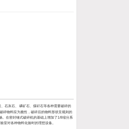
、石灰石、 磷矿石、煤矸石等各种需要破碎的
破碎物料应为脆性，破碎后的物料形状呈规则的
畅。在密封锤式破碎机的基础上增加了1/8缩分系
实验室对各种物料化验时的理想设备。