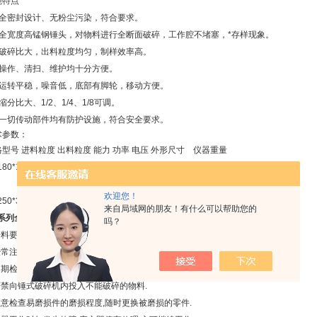
能特点
、全密封设计、无粉尘污染，符合要求。
、全宽度高锰钢锤头，对物料进行全断面破碎，工作腔不堵塞，*存样现象。
、破碎比大，出料粒度均匀，制样效率高。
、操作、清扫、维护均十分方便。
、运转平稳，噪音低，底部有脚轮，移动方便。
缩分比大、1/2、1/4、1/8可调。
、一切传动部件均有防护设施，符合安全要求。
术参数：
型号 进料粒度 出料粒度 能力 功率 电压 外形尺寸 仪器重量
180*150 ＜70mm ≤6mm 0.3-0.5T/H 1.5W 380 700*500*800mm 160kg
欢迎您！
250*360 ＜140mm ≤13mm 0.6-1.5T/H 3W 380 900*800*1360mm 300kg
来自局域网的朋友！有什么可以帮助您的
P系列全密封锤式破碎缩分机
维护及注意事项：
吗？
给料要均匀,防止产生超负现象.
.经常注意各紧固件的固定和松紧情况.
定期检查筛条情况,如有堵塞应立即清除.
.严禁向锤式破碎机内投入不能破碎的物料.
.注意检查易磨损件的磨损程度,随时更换被磨损的零件.