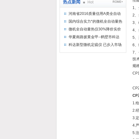
性
热点新闻
Hot
ROME+
1
河南省2016质量信用A类全自动
2
量热仪
国内综合实力*的微机全自动量热
3
仪制造企业
微机全自动量热仪30%降价实价
4
出售
华夏南路披黄金甲--鹤壁市科达
5
仪器仪表有限公司
科达新型微机定硫仪 已步入市场
6、
7
技
规格
CP
CP
C
1.
2
3.
4
5