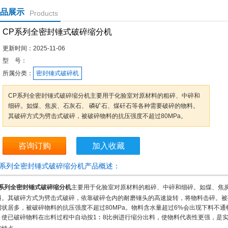
品展示
Products
CP系列全密封锤式破碎缩分机
更新时间：
2025-11-06
型 号：
所属分类：
密封锤式破碎机
CP系列全密封锤式破碎缩分机主要用于化验室对原材料的粗碎、中碎和
细碎。如煤、焦炭、石灰石、 磷矿石、煤矸石等各种需要破碎的物料。
其破碎方式为劈击式破碎，被破碎物料的抗压强度不超过80MPa。
咨询订购
加入收藏
P系列全密封锤式破碎缩分机产品概述：
P系列全密封锤式破碎缩分机
主要用于化验室对原材料的粗碎、中碎和细碎。如煤、焦炭
料。其破碎方式为劈击式破碎，依靠破碎仓内的耐磨锤头的高速旋转，将物料击碎。被
团状居多，被破碎物料的抗压强度不超过80MPa。物料含水量超过6%会出现下料不通
，使已破碎物料在出料过程中自动按1︰8比例进行缩分出料，使物料代表性更强，是