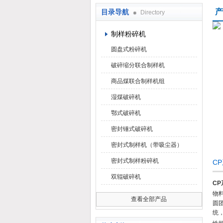
产
目录导航
Directory
鹤壁市科达仪器仪表有限公司
制样粉碎机
圆盘式粉碎机
破碎缩分联合制样机
商品煤联合制样机组
湿煤破碎机
鄂式破碎机
密封锤式破碎机
密封式制样机（带吸尘器）
密封式制样粉碎机
C
双辊破碎机
C
物
查看全部产品
圆
统