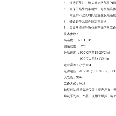
4 ．保持石英片、镜头等光路部件的清
5 ．为保正结果的准确性，可根据具
6 ．高温炉不宜长时间恒温在极限温
7 ．硅碳管等元器件应定期更换 ；
8 ．因异常情况导致仪器不能正常工作时
技术参数：
高温度：1600℃±3℃
测温误差：±2℃
升温速度 ：900℃以前15-20℃/min
900℃以后5±1℃/min
定时误差：小于1S/H
电源电压：AC220（1±10%）V、50H
大电流：30A
工作方式：连续
鹤壁科达煤质分析仪器主要产品有：
熔点系列等。产品广泛用于煤炭、电