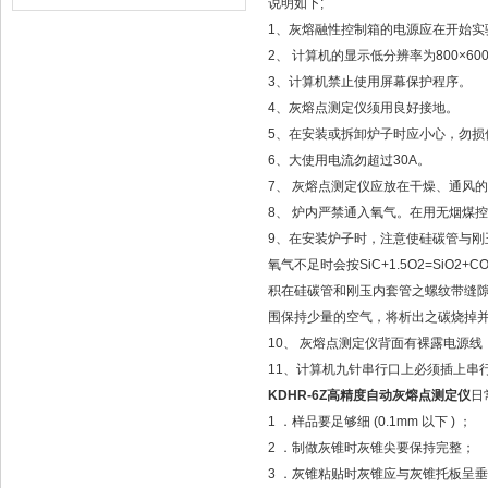
说明如下;
1、灰熔融性控制箱的电源应在开始
2、 计算机的显示低分辨率为800×60
3、计算机禁止使用屏幕保护程序。
4、灰熔点测定仪须用良好接地。
5、在安装或拆卸炉子时应小心，勿损
6、大使用电流勿超过30A。
7、 灰熔点测定仪应放在干燥、通风
8、 炉内严禁通入氧气。在用无烟煤
9、在安装炉子时，注意使硅碳管与刚
氧气不足时会按SiC+1.5O2=Si
积在硅碳管和刚玉内套管之螺纹带缝
围保持少量的空气，将析出之碳烧掉
10、 灰熔点测定仪背面有裸露电源
11、计算机九针串行口上必须插上串
KDHR-6Z高精度自动灰熔点测定仪
日
1 ．样品要足够细 (0.1mm 以下 ) ；
2 ．制做灰锥时灰锥尖要保持完整；
3 ．灰锥粘贴时灰锥应与灰锥托板呈