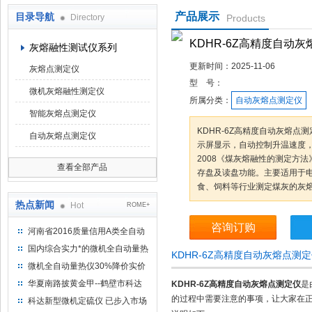
产品展示
目录导航
Directory
Products
鹤壁市科达仪器仪表有限公司
KDHR-6Z高精度自动
灰熔融性测试仪系列
更新时间：
2025-11-06
灰熔点测定仪
型 号：
微机灰熔融性测定仪
所属分类：
自动灰熔点测定仪
智能灰熔点测定仪
KDHR-6Z高精度自动灰熔
自动灰熔点测定仪
示屏显示，自动控制升温速度，
2008《煤灰熔融性的测定方
查看全部产品
存盘及读盘功能。主要适用于
食、饲料等行业测定煤灰的灰
热点新闻
Hot
ROME+
咨询订购
河南省2016质量信用A类全自动
量热仪
国内综合实力*的微机全自动量热
KDHR-6Z高精度自动灰熔点测
仪制造企业
微机全自动量热仪30%降价实价
出售
华夏南路披黄金甲--鹤壁市科达
KDHR-6Z高精度自动灰熔点测定仪
是
仪器仪表有限公司
的过程中需要注意的事项，让大家在
科达新型微机定硫仪 已步入市场