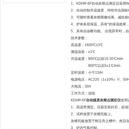
1、KDHR-6F自动灰熔点测定仪采
2、自动控制升温速度，特性符合国标G
3、可随时查看灰锥图像结果。减轻操
4、炉体多层保温，具有*的保温效果
5、具有自诊断功能。 出现异常时，
技术参数：
高温度：1600℃±3℃
测温误差：±2℃
升温速度：900℃以前15-20℃/
900℃以后5±1℃/min
定时误差：小于1S/H
电源电压：AC220（1±10%）V、50H
大电流：30A
工作方式：连续
KDHR-6F
自动煤质灰熔点测定仪
使用
1、高温带测定。仪器安装好后，必须
2、试样放置于灰锥托板上。
灰锥托板放置于刚玉舟之槽中。然后
3、炉内气氛控制。