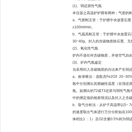
(1)、弱还原性气氛
本仪器之高温炉炉膛有两种：气密的
a、气密刚玉管：于炉膛中央放置石墨（粒度
≥100ml/min。
b、气疏高刚玉管：于炉膛中央放置石墨（粒
30~40g。封入的含碳物质除石墨
(2)、氧化性气氛
炉内不放任何含碳物质，并使空气自
(3)、炉内气氛鉴定
当采用封入含碳物质的办法来产生弱
a、标准锥法：选取含Fe2О3 20
氛中分别测出其熔融性温度（在强还原性
氛。如测出的T2或T3还原与弱性气
中的测定值的相差情况以及封入之含
b、取气分析法：从炉子高温带以5~ 7ml
的速度取出气体进行万分分析如在1000~
体积比1 ：1）且O2含量0.5%则为