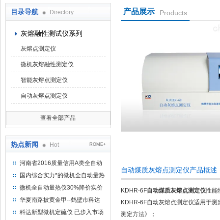
产品展示
目录导航
Directory
Products
鹤壁市科达仪器仪表有限公司
灰熔融性测试仪系列
灰熔点测定仪
微机灰熔融性测定仪
智能灰熔点测定仪
自动灰熔点测定仪
查看全部产品
热点新闻
Hot
ROME+
河南省2016质量信用A类全自动
自动煤质灰熔点测定仪产品概述
量热仪
国内综合实力*的微机全自动量热
仪制造企业
微机全自动量热仪30%降价实价
KDHR-6F
自动煤质灰熔点测定仪
性能
出售
华夏南路披黄金甲--鹤壁市科达
KDHR-6F自动灰熔点测定仪适用于
仪器仪表有限公司
科达新型微机定硫仪 已步入市场
测定方法》；