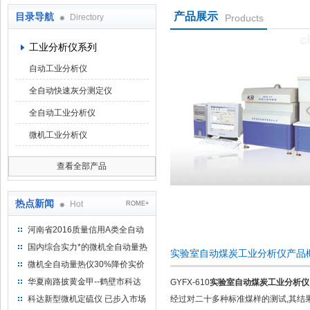
产品展示
目录导航
Directory
Products
鹤壁市科达仪器仪表有限公司
工业分析仪系列
自动工业分析仪
全自动快速灰分测定仪
全自动工业分析仪
微机工业分析仪
查看全部产品
热点新闻
Hot
ROME+
河南省2016质量信用A类全自动
量热仪
国内综合实力*的微机全自动量热
实验室自动煤炭工业分析仪产品
仪制造企业
微机全自动量热仪30%降价实价
出售
华夏南路披黄金甲--鹤壁市科达
GYFX-610
实验室自动煤炭工业分析仪
仪器仪表有限公司
科达新型微机定硫仪 已步入市场
经过对二十多种标准煤样的测试,其结