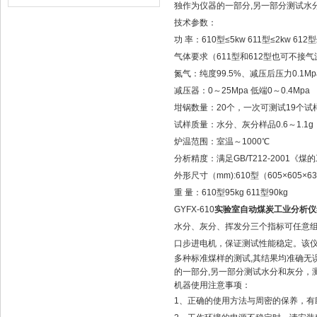
独作为仪器的一部分,另一部分测试水
技术参数：
功 率：610型≤5kw 611型≤2kw 612型
气体要求（611型和612型也可不接气源
氮气：纯度99.5%、减压后压力0.1Mp
减压器：0～25Mpa 低端0～0.4Mpa
坩锅数量：20个，一次可测试19个试
试样质量：水分、灰分样品0.6～1.1g
炉温范围：室温～1000℃
分析精度：满足GB/T212-2001《
外形尺寸（mm):610型（605×605×63
重 量：610型95kg 611型90kg
GYFX-610
实验室自动煤炭工业分析仪
水分、灰分、挥发分三个指标可任意
口步进电机，保证测试性能稳定。该
多种标准煤样的测试,其结果均准确无
的一部分,另一部分测试水分和灰分，
机器使用注意事项：
1、正确的使用方法与周密的保养，有