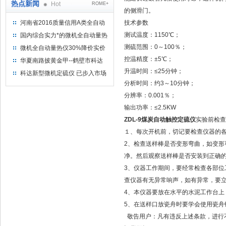
热点新闻
Hot
ROME+
的侧滑门。
河南省2016质量信用A类全自动
技术参数
量热仪
测试温度：1150℃；
国内综合实力*的微机全自动量热
仪制造企业
测硫范围：0～100％；
微机全自动量热仪30%降价实价
出售
控温精度：±5℃；
华夏南路披黄金甲--鹤壁市科达
仪器仪表有限公司
升温时间：≤25分钟；
科达新型微机定硫仪 已步入市场
分析时间：约3～10分钟；
分辨率：0.001％；
输出功率：≤2.5KW
ZDL-9煤炭自动触控定硫仪
实验前检查
１、每次开机前，切记要检查仪器的
2、检查送样棒是否变形弯曲，如变
净。然后观察送样棒是否安装到正确
3、仪器工作期间，要经常检查各部
查仪器有无异常响声，如有异常，要
4、本仪器要放在水平的水泥工作台上
5、在送样口放瓷舟时要学会使用瓷舟
敬告用户：凡有违反上述条款，进行