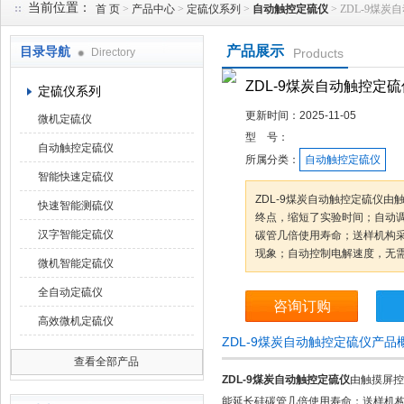
当前位置：
首 页
>
产品中心
>
定硫仪系列
>
自动触控定硫仪
> ZDL-9煤
产品展示
目录导航
Directory
Products
鹤壁市科达仪器仪表有限公司
ZDL-9煤炭自动触控定硫
定硫仪系列
更新时间：
2025-11-05
微机定硫仪
型 号：
自动触控定硫仪
所属分类：
自动触控定硫仪
智能快速定硫仪
ZDL-9煤炭自动触控定硫仪由
快速智能测硫仪
终点，缩短了实验时间；自动
汉字智能定硫仪
碳管几倍使用寿命；送样机构
现象；自动控制电解速度，无需
微机智能定硫仪
全自动定硫仪
咨询订购
高效微机定硫仪
ZDL-9煤炭自动触控定硫仪产品
查看全部产品
ZDL-9煤炭自动触控定硫仪
由触摸屏控
能延长硅碳管几倍使用寿命；送样机