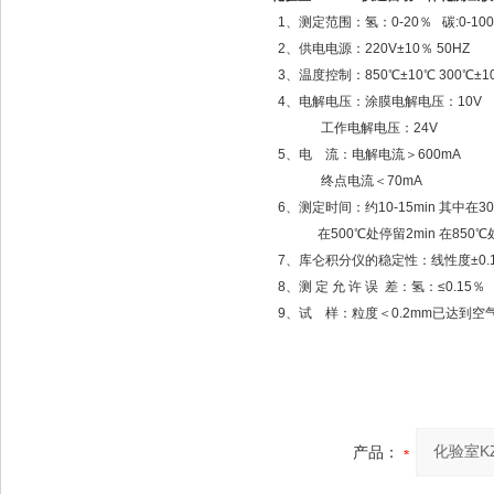
1、测定范围：氢：0-20％ 碳:0-10
2、供电电源：220V±10％ 50HZ
3、温度控制：850℃±10℃ 300℃±1
4、电解电压：涂膜电解电压：10V
工作电解电压：24V
5、电 流：电解电流＞600mA
终点电流＜70mA
6、测定时间：约10-15min 其中在3
在500℃处停留2min 在850℃处
7、库仑积分仪的稳定性：线性度±0.
8、测 定 允 许 误 差：氢：≤0.15％ 
9、试 样：粒度＜0.2mm已达到空气
产品：