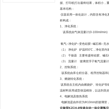
据、打印机打出最终结果，体积小，
基本结构：
仪器采用一体化设计，内部含有净化
析构成：
1、净化系统：
该系统由气体流量计(0-100ml/m
氧气--净化炉--变色硅胶--碱石棉--无
（1） 净化炉 炉温850℃，净化管
（2） 干燥器 主要有盛有硅胶、碱
（3） 流量计 玻璃管浮子氧气流量
2、控制系统：
该系统由库仑积分器、程序控制器和
3、燃烧转化系统：
该系统在主机内由燃烧炉、转化炉等
温材料采用成型保温棉块，以达到良
4、电解池及散热系统
电解池是由外径为Φ10mm的玻璃管，
化验室KZCH-8快速自动一体化测氢仪