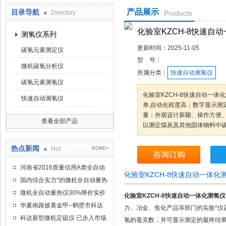
产品展示
目录导航
Directory
Products
鹤壁市科达仪器仪表有限公司
化验室KZCH-8快速自
测氢仪系列
更新时间：
2025-11-05
碳氢元素测定仪
型 号：
微机碳氢分析仪
所属分类：
快速自动测氢仪
碳氢元素测氢仪
化验室KZCH-8快速自动一体
快速自动测氢仪
单,自动化程度高；数字显示测
量；外观设计新颖、操作方便
查看全部产品
以测定煤炭及其他固体物料中
热点新闻
Hot
ROME+
咨询订购
河南省2016质量信用A类全自动
化验室KZCH-8快速自动一体化
量热仪
国内综合实力*的微机全自动量热
仪制造企业
微机全自动量热仪30%降价实价
化验室KZCH-8快速自动一体化测氢仪
出售
华夏南路披黄金甲--鹤壁市科达
力、冶金、焦化产品等部门的实验*
仪器仪表有限公司
科达新型微机定硫仪 已步入市场
氢的毫克数，并可显示测定的最终结