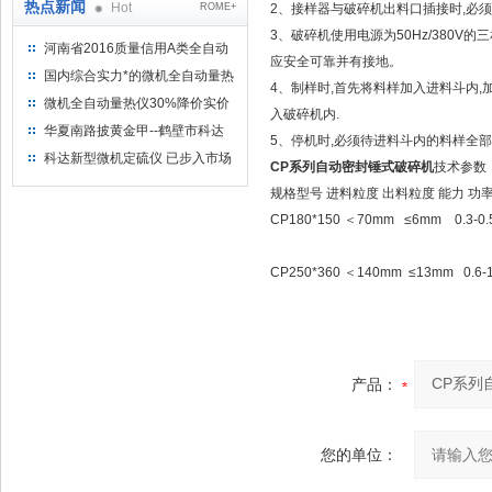
热点新闻
Hot
ROME+
2、接样器与破碎机出料口插接时,必须
3、破碎机使用电源为50Hz/380V的
河南省2016质量信用A类全自动
应安全可靠并有接地。
量热仪
国内综合实力*的微机全自动量热
4、制样时,首先将料样加入进料斗内,
仪制造企业
微机全自动量热仪30%降价实价
入破碎机内.
出售
华夏南路披黄金甲--鹤壁市科达
5、停机时,必须待进料斗内的料样全部
仪器仪表有限公司
科达新型微机定硫仪 已步入市场
CP系列自动密封锤式破碎机
技术参数
规格型号 进料粒度 出料粒度 能力 
CP180*150 ＜70mm ≤6mm 0.3-0.5
CP250*360 ＜140mm ≤13mm 0.6-1
产品：
您的单位：