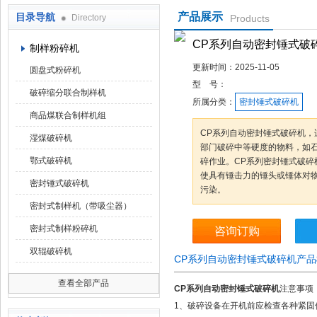
产品展示
目录导航
Directory
Products
鹤壁市科达仪器仪表有限公司
CP系列自动密封锤式破
制样粉碎机
更新时间：
2025-11-05
圆盘式粉碎机
型 号：
破碎缩分联合制样机
所属分类：
密封锤式破碎机
商品煤联合制样机组
CP系列自动密封锤式破碎机，
湿煤破碎机
部门破碎中等硬度的物料，如
鄂式破碎机
碎作业。CP系列密封锤式破碎
使具有锤击力的锤头或锤体对
密封锤式破碎机
污染。
密封式制样机（带吸尘器）
密封式制样粉碎机
咨询订购
双辊破碎机
CP系列自动密封锤式破碎机产
查看全部产品
CP系列自动密封锤式破碎机
注意事项
1、破碎设备在开机前应检查各种紧固件