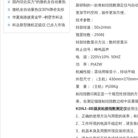
量热仪
国内综合实力*的微机全自动量热
新研制的一款将粘结指数测定仪与自
仪制造企业
微机全自动量热仪30%降价实价
更加节约空间，操作更加方便。
出售
华夏南路披黄金甲--鹤壁市科达
技术参数：
仪器仪表有限公司
科达新型微机定硫仪 已步入市场
转鼓转速：50±2r/min
预置转数：250转
转鼓转数显示方法：数码管显示
终止信号：蜂鸣器声
电 源：220V±10% 50HZ
功 率：约42W
机械性能：震动用噪音小，转动平稳
外型尺寸：（主机）430mm×270mm×
重 量：（主机）约26Kg
粘结指数G测定是一个规范性很强的
果。在测定烟煤粘结指数过程中应重
KDNJ--8B煤炭粘接指数测定仪
使用注
1、正确的使用方法与周密的保养，有
2、工作环境的电源不稳定时，请安
3、机器本身及周围环境应保持清洁。