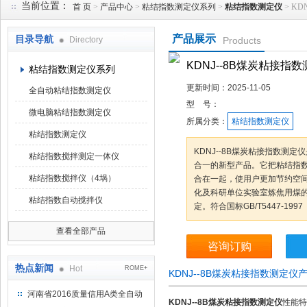
当前位置：
首 页
>
产品中心
>
粘结指数测定仪系列
>
粘结指数测定仪
> K
产品展示
目录导航
Directory
Products
鹤壁市科达仪器仪表有限公司
KDNJ--8B煤炭粘接指
粘结指数测定仪系列
更新时间：
2025-11-05
全自动粘结指数测定仪
型 号：
微电脑粘结指数测定仪
所属分类：
粘结指数测定仪
粘结指数测定仪
KDNJ--8B煤炭粘接指数测
粘结指数搅拌测定一体仪
合一的新型产品。它把粘结指数
粘结指数搅拌仪（4埚）
合在一起，使用户更加节约空
化及科研单位实验室炼焦用煤
粘结指数自动搅拌仪
定。符合国标GB/T5447-1
查看全部产品
咨询订购
热点新闻
Hot
ROME+
KDNJ--8B煤炭粘接指数测定仪
河南省2016质量信用A类全自动
KDNJ--8B煤炭粘接指数测定仪
性能特