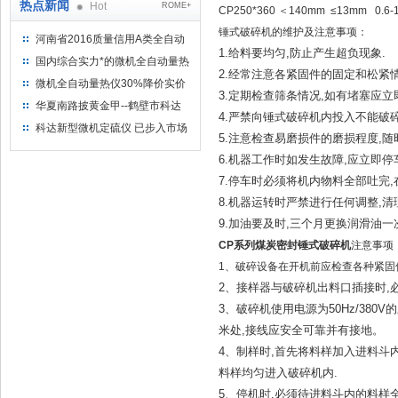
热点新闻
Hot
ROME+
CP250*360 ＜140mm ≤13mm 0.6-1
锤式破碎机的维护及注意事项：
河南省2016质量信用A类全自动
1.给料要均匀,防止产生超负现象.
量热仪
国内综合实力*的微机全自动量热
2.经常注意各紧固件的固定和松紧情
仪制造企业
微机全自动量热仪30%降价实价
3.定期检查筛条情况,如有堵塞应立
出售
华夏南路披黄金甲--鹤壁市科达
4.严禁向锤式破碎机内投入不能破碎
仪器仪表有限公司
科达新型微机定硫仪 已步入市场
5.注意检查易磨损件的磨损程度,随
6.机器工作时如发生故障,应立即停
7.停车时必须将机内物料全部吐完,
8.机器运转时严禁进行任何调整,清
9.加油要及时,三个月更换润滑油
CP系列煤炭密封锤式破碎机
注意事项
1、破碎设备在开机前应检查各种紧固件
2、接样器与破碎机出料口插接时,
3、破碎机使用电源为50Hz/380
米处,接线应安全可靠并有接地。
4、制样时,首先将料样加入进料斗
料样均匀进入破碎机内.
5、停机时,必须待进料斗内的料样