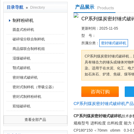
产品展示
目录导航
Directory
Products
鹤壁市科达仪器仪表有限公司
CP系列煤炭密封锤式破
制样粉碎机
更新时间：
2025-11-05
圆盘式粉碎机
型 号：
破碎缩分联合制样机
所属分类：
密封锤式破碎机
商品煤联合制样机组
CP系列煤炭密封锤式破碎机，
湿煤破碎机
具有锤击力的锤头或锤体对物
鄂式破碎机
染。适用于在水泥、化工、电
如石灰石、炉渣、焦碳、煤等
密封锤式破碎机
密封式制样机（带吸尘器）
咨询订购
密封式制样粉碎机
CP系列煤炭密封锤式破碎机产
双辊破碎机
CP系列煤炭密封锤式破碎机
技术参
查看全部产品
规格型号 进料粒度 出料粒度 能力
CP180*150 ＜70mm ≤6mm 0.3-0.5