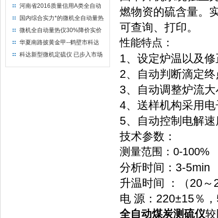
河南省2016质量信用A类全自动
燃物资的硫含量。
量热仪
国内综合实力*的微机全自动量热
可查询、打印。
仪制造企业
微机全自动量热仪30%降价实价
出售
性能特点：
华夏南路披黄金甲--鹤壁市科达
仪器仪表有限公司
科达新型微机定硫仪 已步入市场
1、设定炉温以及
2、自动判断滴定
3、自动调整炉流
4、送样机构采用
5、自动控制电解速
技术参数：
测量范围：0-100%
分析时间：3-5min
升温时间 ：（20～2
电 源：220±15％，
全自动煤炭测硫仪
较