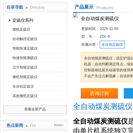
产品展示
目录导航
Directory
Products
鹤壁市科达仪器仪表有限公司
全自动煤炭测硫仪
定硫仪系列
更新时间：
2025-11-05
微机定硫仪
型 号：
ZDL-9
自动触控定硫仪
所属分类：
全自动定硫仪
智能快速定硫仪
快速智能测硫仪
全自动煤炭测硫仪，设定炉温
机器；自动判断滴定终点，缩
汉字智能定硫仪
控制器相比延长硅碳管的使用
不会产生过点解现象；自动控
微机智能定硫仪
全自动定硫仪
咨询订购
高效微机定硫仪
全自动煤炭测硫仪
查看全部产品
全自动煤炭测硫仪
热点新闻
Hot
ROME+
由单片机系统独立