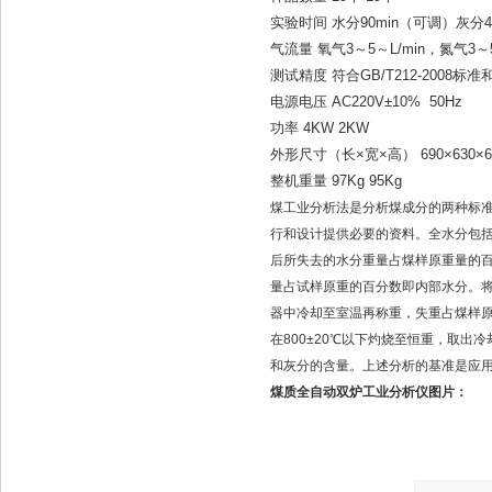
实验时间 水分90min（可调）灰分40
气流量 氧气3～5～L/min，氮气3～5
测试精度 符合GB/T212-2008标准和
电源电压 AC220V±10% 50Hz
功率 4KW 2KW
外形尺寸（长×宽×高） 690×630×610
整机重量 97Kg 95Kg
煤工业分析法是分析煤成分的两种标
行和设计提供必要的资料。全水分包括
后所失去的水分重量占煤样原重量的百
量占试样原重的百分数即内部水分。将
器中冷却至室温再称重，失重占煤样
在800±20℃以下灼烧至恒重，取
和灰分的含量。上述分析的基准是应
煤质全自动双炉工业分析仪
图片：