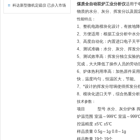
仪器仪表有限公司
煤质全自动双炉工业分析仪
适用于
科达新型微机定硫仪 已步入市场
物质的水分、灰分、挥发分以及固
性能特点：
1、整机电路模块化设计，有效地
2、方便适用：根据工业分析中水
3、高度自动化：内置进口电子天
4、测试准确：水分、灰分、挥发
5、测试效率高：挥发分独立实验的
完成，大大降低了操作人员的劳动
6、炉体热利用率高：加热原件采
快，温度均匀，恒温区大，节能。
7、*设计的挥发分坩埚使得挥发分
8、模块化进口天平，综合热重分析
技术参数：
项目 型号 水分、灰分炉体 
炉温范围 室温～999℃ 室温～999
控温精度 ±5℃ ±5℃
样品质量 0.5g～1g 0.8～1g
样品数量 19个 19个