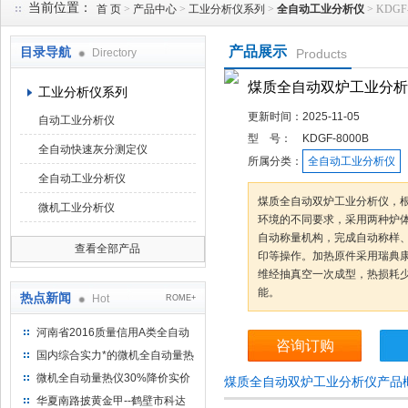
当前位置：
首 页
>
产品中心
>
工业分析仪系列
>
全自动工业分析仪
> KDG
产品展示
目录导航
Directory
Products
鹤壁市科达仪器仪表有限公司
煤质全自动双炉工业分析
工业分析仪系列
更新时间：
2025-11-05
自动工业分析仪
型 号：
KDGF-8000B
全自动快速灰分测定仪
所属分类：
全自动工业分析仪
全自动工业分析仪
煤质全自动双炉工业分析仪，
微机工业分析仪
环境的不同要求，采用两种炉
自动称量机构，完成自动称样
查看全部产品
印等操作。加热原件采用瑞典
维经抽真空一次成型，热损耗
能。
热点新闻
Hot
ROME+
河南省2016质量信用A类全自动
咨询订购
量热仪
国内综合实力*的微机全自动量热
仪制造企业
微机全自动量热仪30%降价实价
煤质全自动双炉工业分析仪产品
出售
华夏南路披黄金甲--鹤壁市科达