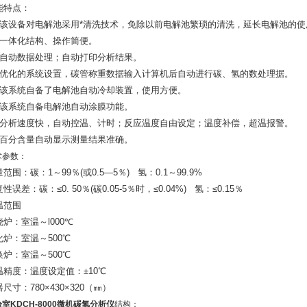
能特点：
、该设备对电解池采用*清洗技术，免除以前电解池繁琐的清洗，延长电解池的使
、一体化结构、操作简便。
、自动数据处理；自动打印分析结果。
、优化的系统设置，碳管称重数据输入计算机后自动进行碳、氢的数处理据。
、该系统自备了电解池自动冷却装置，使用方便。
、该系统自备电解池自动涂膜功能。
、分析速度快，自动控温、计时；反应温度自由设定；温度补偿，超温报警。
、百分含量自动显示测量结果准确。
术参数：
范围：碳：1～99％(或0.5—5％) 氢：0.1～99.9%
性误差：碳：≤0. 50％(碳0.05-5％时，≤0.04%) 氢：≤0.15％
温范围
烧炉：室温～l000℃
化炉：室温～500℃
换炉：室温～500℃
温精度：温度设定值：±10℃
尺寸：780×430×320（㎜）
室KDCH-8000微机碳氢分析仪
结构：