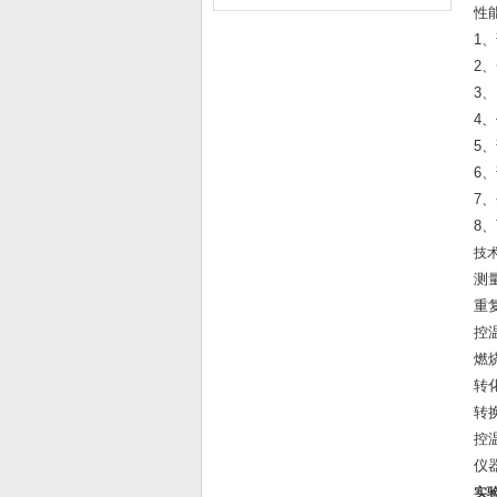
性
1
2
3
4
5
6
7
8
技
测量
重复
控
燃
转
转
控
仪器
实验