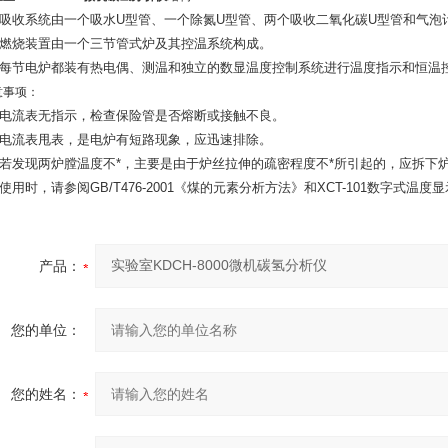
、吸收系统由一个吸水U型管、一个除氮U型管、两个吸收二氧化碳U型管和气泡计
、燃烧装置由一个三节管式炉及其控温系统构成。
、每节电炉都装有热电偶、测温和独立的数显温度控制系统进行温度指示和恒温
意事项：
、电流表无指示，检查保险管是否熔断或接触不良。
、电流表甩表，是电炉有短路现象，应迅速排除。
、若发现两炉膛温度不*，主要是由于炉丝拉伸的疏密程度不*所引起的，应拆下
、使用时，请参阅GB/T476-2001《煤的元素分析方法》和XCT-101数字式温
产品：
您的单位：
您的姓名：