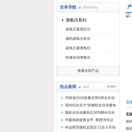
产
目录导航
Directory
鹤壁市科达仪器仪表有限公司
测氢仪系列
碳氢元素测定仪
微机碳氢分析仪
碳氢元素测氢仪
快速自动测氢仪
查看全部产品
热点新闻
Hot
ROME+
河南省2016质量信用A类全自动
实
量热仪
国内综合实力*的微机全自动量热
仪制造企业
微机全自动量热仪30%降价实价
实验
出售
华夏南路披黄金甲--鹤壁市科达
据
仪器仪表有限公司
科达新型微机定硫仪 已步入市场
煤