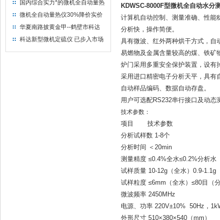
量热仪
国内综合实力*的微机全自动量热
KDWSC-8000F型微机全自动水分
仪制造企业
微机全自动量热仪30%降价实价
计算机自动控制、测量准确、性能
出售
华夏南路披黄金甲--鹤壁市科达
分析快，操作简便。
仪器仪表有限公司
科达新型微机定硫仪 已步入市场
具有微波、红外两种烘干方式，自
易燃物及金属含量较高的煤、铁矿
炉门采用多重安全保护装置，设有
采用进口精密电子分析天平，具有
自动样品编码、数据自动存盘。
用户可选配RS232串行接口及动
技术参数：
项目 技术参数
分析试样数 1-8个
分析时间 ＜20min
测量精度 ≤0.4%全水≤0.2%分析水
试样质量 10-12g（全水）0.9-1.
试样粒度 ≤6mm（全水）≤80目（
微波频率 2450MHz
电源、功率 220V±10% 50Hz，1k
外形尺寸 510×380×540（mm）