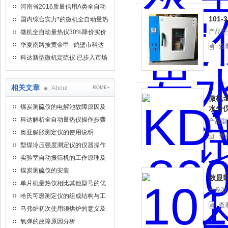
河南省2016质量信用A类全自动
量热仪
101
国内综合实力*的微机全自动量热
仪制造企业
产品型
微机全自动量热仪30%降价实价
出售
华夏南路披黄金甲--鹤壁市科达
查
仪器仪表有限公司
科达新型微机定硫仪 已步入市场
相关文章
About
ROME+
微机
煤炭测硫仪的电解池故障原因及
水分
处理办法
科达解析全自动量热仪操作步骤
产品型
及日常维护
奥亚膨胀测定仪的使用说明
查
型煤冷压强度测定仪的仪器操作
实验室自动振筛机的工作原理及
使用说明
煤炭测硫仪的安装
数显鼓
单片机量热仪相比其他型号的优
产品型
势特点
哈氏可麿测定仪的组成结构与工
查
作原理
马弗炉初次使用须烘炉的意义及
必要性
氧弹的故障原因分析